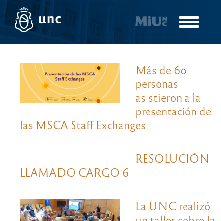
Pasar
al
Toggle
contenido
navigatio
principal
Más de 60
personas
asistieron a la
presentación de
las MSCA Staff Exchanges
RESOLUCIÓN
LLAMADO CARGO 6
La UNC realizó
un taller sobre la