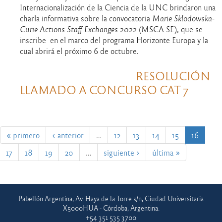
Internacionalización de la Ciencia de la UNC brindaron una
charla informativa sobre la convocatoria
Marie Sklodowska-
Curie Actions Staff Exchanges 2022
(MSCA SE), que se
inscribe en el marco del programa Horizonte Europa y la
cual abrirá el próximo 6 de octubre.
RESOLUCIÓN
LLAMADO A CONCURSO CAT 7
« primero
‹ anterior
…
12
13
14
15
16
17
18
19
20
…
siguiente ›
última »
Pabellón Argentina, Av. Haya de la Torre s/n, Ciudad Universitaria
X5000HUA - Córdoba, Argentina.
+54 351 535 3700