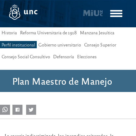
Pasar
al
Toggle
contenido
navigatio
principal
Historia
Reforma Universitaria de 1918
Manzana Jesuítica
Perfil institucional
Gobierno universitario
Consejo Superior
Consejo Social Consultivo
Defensoría
Elecciones
Plan Maestro de Manejo
La cacería indiscriminada, los incendios reiterados, la