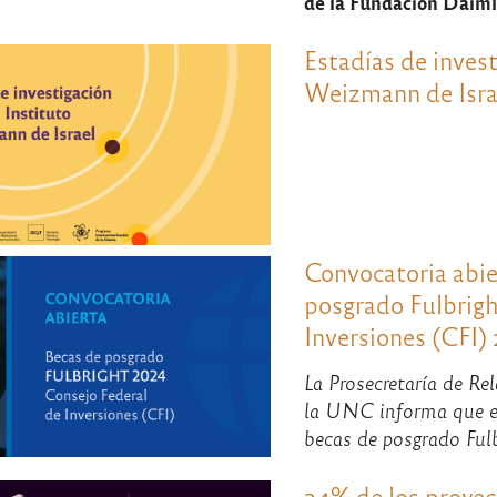
de la Fundación Daiml
Estadías de invest
Weizmann de Isra
Convocatoria abie
posgrado Fulbrigh
Inversiones (CFI)
La Prosecretaría de Re
la UNC informa que es
becas de posgrado Fulb
24% de los proyec