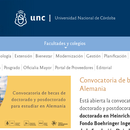
Facultades y colegios
nología
Extensión
Bienestar
Modernización
Gestión
Planificación
n
Posgrado
Oficialia Mayor
Portal de Proveedores
Editorial
Convocatoria de 
Alemania
Está abierta la convoca
doctorado y postdocor
doctorado en Heinrich 
Fondo Boehringer Inge