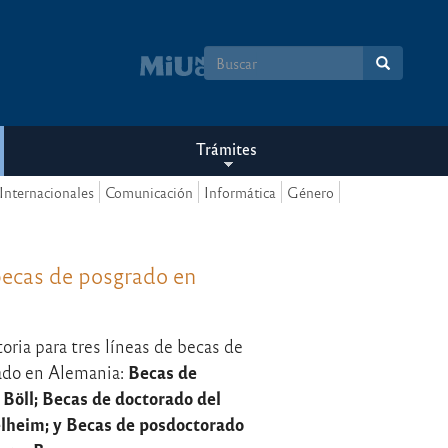
Formulario
de
búsqueda
Trámites
Internacionales
Comunicación
Informática
Género
becas de posgrado en
toria para tres líneas de becas de
Becas de
ado en Alemania:
Böll; Becas de doctorado del
lheim; y Becas de posdoctorado