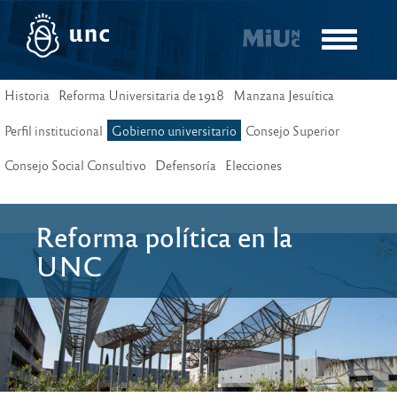
Pasar
al
Toggle
contenido
navigatio
principal
Historia
Reforma Universitaria de 1918
Manzana Jesuítica
Perfil institucional
Gobierno universitario
Consejo Superior
Consejo Social Consultivo
Defensoría
Elecciones
Reforma política en la
UNC