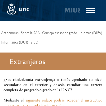
Pasar
al
Toggle
contenido
navigatio
principal
Académicas
Sobre la SAA
Consejo asesor de grado
Idiomas (DIFA)
Informática (DUI)
SIED
Extranjeros
¿Sos ciudadano/a extranjero/a o tenés aprobado tu nivel
secundario en el exterior y deseás estudiar una carrera
completa de pregrado o grado en la UNC?
Mediante el
siguiente enlace podrás acceder al instructivo
ingreso 2024 con toda la información.
.