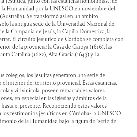
a Jesuítica, junto con las estancias homónimas, fue
de la Humanidad por la UNESCO en noviembre del
(Australia). Se transformó así en un ámbito
lo la antigua sede de la Universidad Nacional de
de la Compañía de Jesús, la Capilla Doméstica, la
rrat. El circuito jesuítico de Córdoba se completa con
erior de la provincia: la Casa de Caroya (1616), las
anta Catalina (1622), Alta Gracia (1643) y La
us colegios, los jesuitas generaron una serie de
 interior del territorio provincial. Estas estancias,
cola y vitivinícola, poseen remarcables valores
nes, en especial en las iglesias y ámbitos de la
hasta el presente. Reconociendo estos valores
 a los testimonios jesuíticos en Córdoba- la UNESCO
trimonio de la Humanidad bajo la figura de "serie de