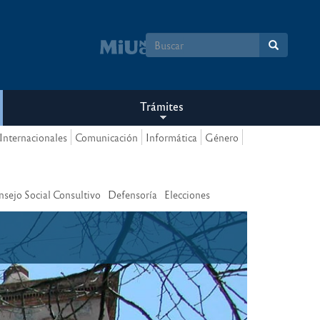
Formulario
de
búsqueda
Trámites
Internacionales
Comunicación
Informática
Género
nsejo Social Consultivo
Defensoría
Elecciones