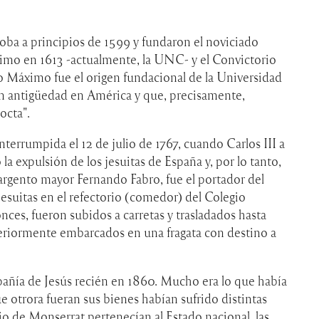
doba a principios de 1599 y fundaron el noviciado
imo en 1613 -actualmente, la UNC- y el Convictorio
o Máximo fue el origen fundacional de la Universidad
en antigüedad en América y que, precisamente,
octa".
nterrumpida el 12 de julio de 1767, cuando Carlos III a
la expulsión de los jesuitas de España y, por lo tanto,
sargento mayor Fernando Fabro, fue el portador del
esuitas en el refectorio (comedor) del Colegio
nces, fueron subidos a carretas y trasladados hasta
eriormente embarcados en una fragata con destino a
mpañía de Jesús recién en 1860. Mucho era lo que había
e otrora fueran sus bienes habían sufrido distintas
gio de Monserrat pertenecían al Estado nacional, las