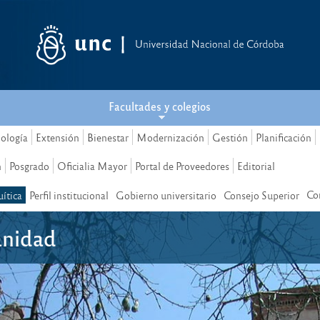
Facultades y colegios
nología
Extensión
Bienestar
Modernización
Gestión
Planificación
n
Posgrado
Oficialia Mayor
Portal de Proveedores
Editorial
Co
ítica
Perfil institucional
Gobierno universitario
Consejo Superior
anidad