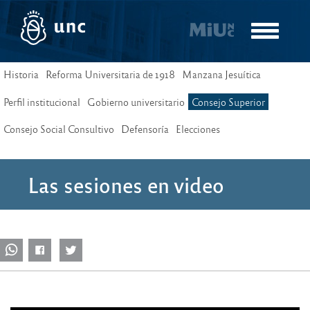
Pasar
al
Toggle
contenido
navigatio
principal
Historia
Reforma Universitaria de 1918
Manzana Jesuítica
Perfil institucional
Gobierno universitario
Consejo Superior
Consejo Social Consultivo
Defensoría
Elecciones
Las sesiones en video