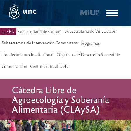
Pasar
al
Toggle
contenido
navigatio
principal
Subsecretaría de Vinculación
La SEU
Subsecretaría de Cultura
Subsecretaría de Intervención Comunitaria
Programas
Fortalecimiento Institucional
Objetivos de Desarrollo Sostenible
Comunicación
Centro Cultural UNC
Cátedra Libre de
Agroecología y Soberanía
Alimentaria (CLAySA)