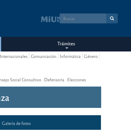
Formulario
de
búsqueda
Trámites
Internacionales
Comunicación
Informática
Género
nsejo Social Consultivo
Defensoría
Elecciones
nza
Galería de fotos