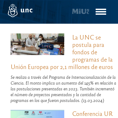
Pasar
al
Toggle
contenido
navigatio
principal
La UNC se
postula para
fondos de
programas de la
Unión Europea por 2,1 millones de euros
Se realiza a través del Programa de Internacionalización de la
Ciencia. El monto implica un aumento del 145% en relación a
las postulaciones presentadas en 2023. También incrementó
el número de proyectos presentados y la cantidad de
programas en los que fueron postulados. (13.03.2024)
Conferencia UR