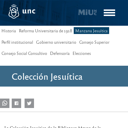
Pasar
al
Toggle
contenido
navigatio
principal
Historia
Reforma Universitaria de 1918
Manzana Jesuítica
Perfil institucional
Gobierno universitario
Consejo Superior
Consejo Social Consultivo
Defensoría
Elecciones
Colección Jesuítica
La Colección Jesuítica de la Biblioteca Mayor de la