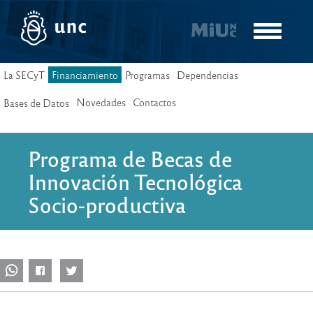
Pasar
al
Toggle
contenido
navigatio
principal
La SECyT
Financiamiento
Programas
Dependencias
Novedades
Contactos
Bases de Datos
Programa de Becas de
Innovación Tecnológica
Socio-productiva