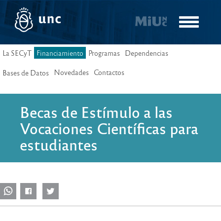
Pasar
al
Toggle
contenido
navigatio
principal
La SECyT
Financiamiento
Programas
Dependencias
Novedades
Contactos
Bases de Datos
Becas de Estímulo a las
Vocaciones Científicas para
estudiantes