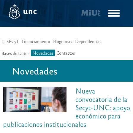
Pasar
al
Toggle
contenido
navigatio
principal
La SECyT
Financiamiento
Programas
Dependencias
Novedades
Contactos
Bases de Datos
Novedades
Nueva
convocatoria de la
Secyt-UNC: apoyo
económico para
publicaciones institucionales