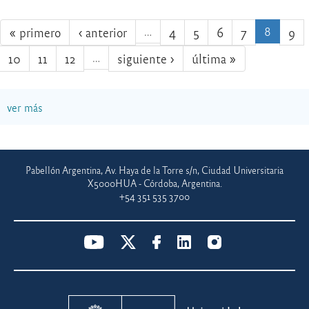
« primero
‹ anterior
…
4
5
6
7
8
9
10
11
12
…
siguiente ›
última »
ver más
Pabellón Argentina, Av. Haya de la Torre s/n, Ciudad Universitaria
X5000HUA - Córdoba, Argentina.
+54 351 535 3700