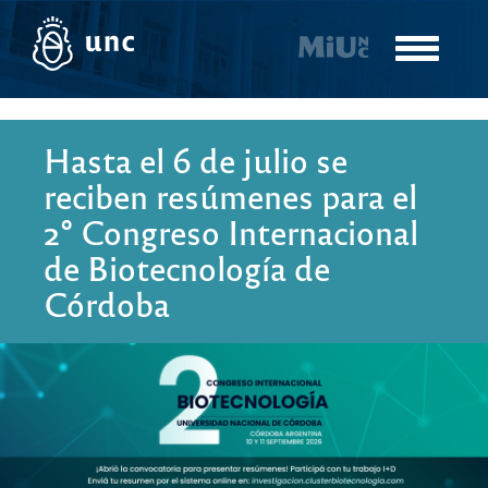
Pasar
al
Toggle
contenido
navigatio
principal
Hasta el 6 de julio se
reciben resúmenes para el
2° Congreso Internacional
de Biotecnología de
Córdoba