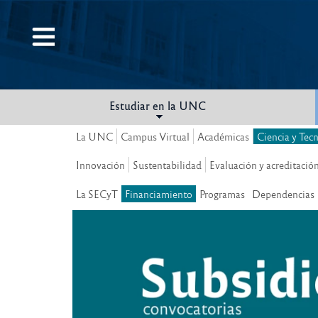
Pasar
al
contenido
principal
Estudiar en la UNC
La UNC
Campus Virtual
Académicas
Ciencia y Tec
Innovación
Sustentabilidad
Evaluación y acreditació
La SECyT
Financiamiento
Programas
Dependencias