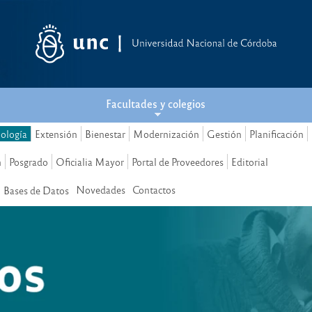
Facultades y colegios
nología
Extensión
Bienestar
Modernización
Gestión
Planificación
n
Posgrado
Oficialia Mayor
Portal de Proveedores
Editorial
Novedades
Contactos
Bases de Datos