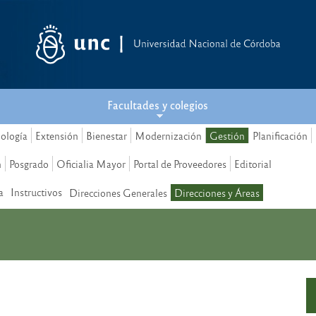
Facultades y colegios
nología
Extensión
Bienestar
Modernización
Gestión
Planificación
n
Posgrado
Oficialia Mayor
Portal de Proveedores
Editorial
a
Instructivos
Direcciones Generales
Direcciones y Áreas