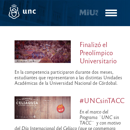
Pasar
al
Toggle
contenido
navigatio
principal
Finalizó el
Preolímpico
Universitario
En la competencia participaron durante dos meses,
estudiantes que representaron a las distintas Unidades
Académicas de la Universidad Nacional de Córdobal.
#UNCsinTACC
En el marco del
Programa ¨UNC sin
TACC¨ y con motivo
del Día Internacional del Celíaco (que se conmemora