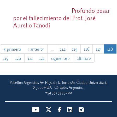
Profundo pesar
por el fallecimiento del Prof. José
Aurelio Tanodi
« primero
‹ anterior
…
114
115
116
117
118
119
120
121
122
siguiente ›
última »
Pabellón Argentina, Av. Haya de la Torre s/n, Ciudad Universitaria
X5000HUA - Córdoba, Argentina.
+54 351 535 3700