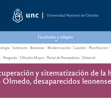
Facultades y colegios
nología
Extensión
Bienestar
Modernización
Gestión
Planificación
n
Posgrado
Oficialia Mayor
Portal de Proveedores
Editorial
eración y sitematización de la hi
o Olmedo, desaparecidos leonenses