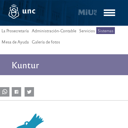
Pasar
al
Toggle
contenido
navigatio
principal
La Prosecretaría
Administración-Contable
Servicios
Sistemas
Mesa de Ayuda
Galería de fotos
Kuntur