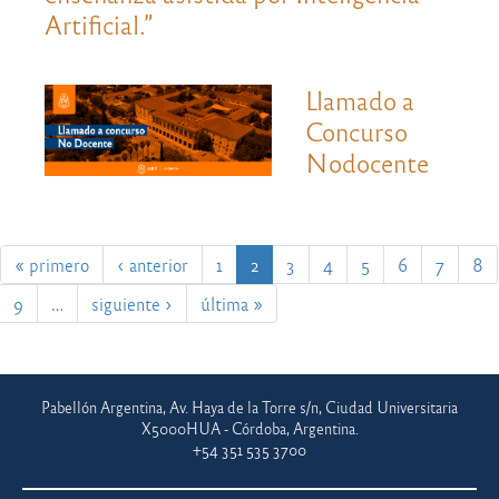
Artificial.”
Llamado a
Concurso
Nodocente
« primero
‹ anterior
1
2
3
4
5
6
7
8
9
…
siguiente ›
última »
Pabellón Argentina, Av. Haya de la Torre s/n, Ciudad Universitaria
X5000HUA - Córdoba, Argentina.
+54 351 535 3700