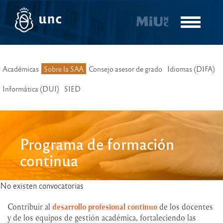
Pasar
al
Toggle
contenido
navigatio
principal
Académicas
Sobre la SAA
Consejo asesor de grado
Idiomas (DIFA)
Informática (DUI)
SIED
Programa de formación
continua
No existen convocatorias
Contribuir al
desarrollo profesional continuo
de los docentes
y de los equipos de gestión académica, fortaleciendo las