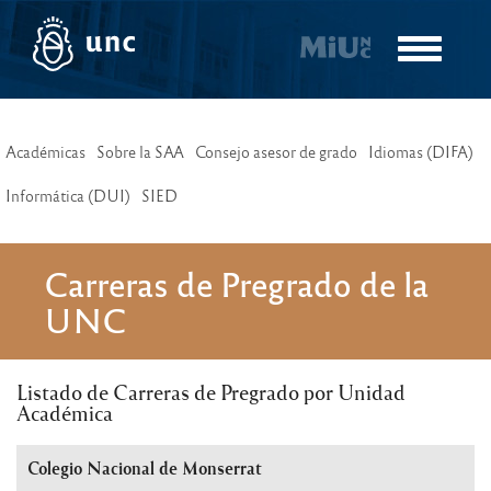
Pasar
al
Toggle
contenido
navigatio
principal
Académicas
Sobre la SAA
Consejo asesor de grado
Idiomas (DIFA)
Informática (DUI)
SIED
Carreras de Pregrado de la
UNC
Listado de Carreras de Pregrado por Unidad
Académica
Colegio Nacional de Monserrat