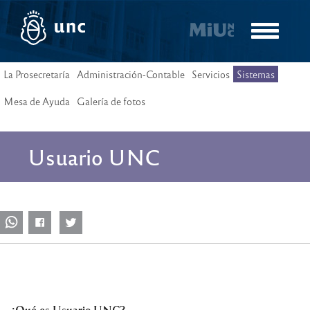
Pasar
al
Toggle
contenido
navigatio
principal
La Prosecretaría
Administración-Contable
Servicios
Sistemas
Mesa de Ayuda
Galería de fotos
Usuario UNC
¿Qué es Usuario UNC?