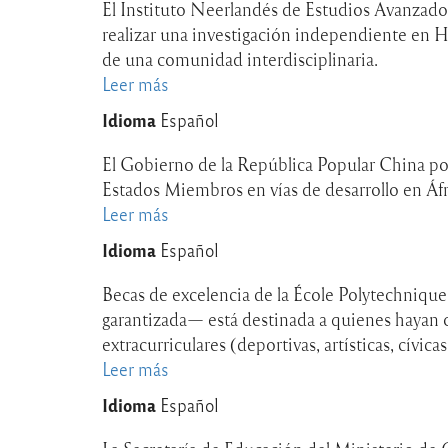
EDUFI
El Instituto Neerlandés de Estudios Avanzad
en
realizar una investigación independiente en H
Finlandia
de una comunidad interdisciplinaria.
Leer más
sobre
Becas
Idioma
Español
de
investigación
El Gobierno de la República Popular China po
posdoctoral
Estados Miembros en vías de desarrollo en Áfri
NIAS
Leer más
sobre
en
Becas
Idioma
Español
Países
del
Bajos
Programa
Becas de excelencia de la École Polytechnique
de
garantizada— está destinada a quienes hayan o
la
extracurriculares (deportivas, artísticas, cívi
Gran
Leer más
sobre
Muralla
Becas
Idioma
Español
China
de
de
maestría