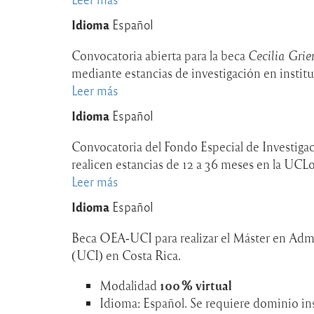
Reino
Abdullah
Convocatoria
Unido
Idioma
Español
para
Abierta:
maestrías
Becas
Convocatoria abierta para la beca
Cecilia Gri
y
de
mediante estancias de investigación en institu
doctorados
Maestría
Leer más
sobre
en
y
Beca
Idioma
Español
Arabia
Doctorado
Cecilia
Saudita
en
Grierson
Convocatoria del Fondo Especial de Investigac
Brasil
2026-
realicen estancias de 12 a 36 meses en la UCLo
con
2027
Leer más
sobre
el
Becas
Idioma
Español
Programa
posdoctorales
PEC-
en
Beca OEA‑UCI para realizar el Máster en Admi
PG
la
(UCI) en Costa Rica.
Université
Modalidad
100 % virtual
Catholique
Idioma: Español. Se requiere dominio in
de