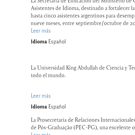
La Secretaría de Educación del Ministerio de 
la
en
Asistentes de Idioma, destinado a fortalecer 
UNESCO
la
hasta cinco asistentes argentinos para desemp
Escuela
nueve meses, entre septiembre/octubre de 2
Politécnica
Leer más
sobre
Federal
Becas
Idioma
Español
de
Ministerio
Lausana
de
(EPFL)
Capital
en
La Universidad King Abdullah de Ciencia y Te
Humano-
Suiza
todo el mundo.
British
Council
para
Leer más
sobre
asistentes
Becas
de
Idioma
Español
de
idioma
la
La Prosecretaría de Relaciones Internacional
argentinos
Universidad
de Pós-Graduação (PEC-PG), una excelente opor
en
Rey
Leer más
sobre