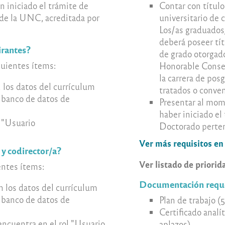
 iniciado el trámite de
Contar con título
 de la UNC, acreditada por
universitario de
Los/as graduados
deberá poseer tít
pirantes?
de grado otorgad
guientes ítems:
Honorable Consejo
la carrera de pos
 los datos del currículum
tratados o conven
o banco de datos de
Presentar al mom
haber iniciado el
l "Usuario
Doctorado perte
Ver más requisitos en
 y codirector/a?
Ver listado de prior
ntes ítems:
Documentación reque
n los datos del currículum
o banco de datos de
Plan de trabajo 
Certificado analí
 encuentra en el rol "Usuario
aplazos).