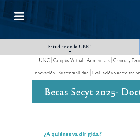
Pasar
al
contenido
principal
Estudiar en la UNC
La UNC
Campus Virtual
Académicas
Ciencia y Tec
Innovación
Sustentabilidad
Evaluación y acreditació
Becas Secyt 2025- Doc
¿A quiénes va dirigida?