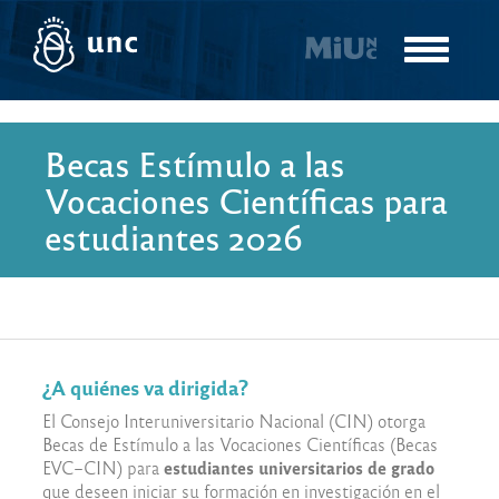
Pasar
al
Toggle
contenido
navigatio
principal
Becas Estímulo a las
Vocaciones Científicas para
estudiantes 2026
¿A quiénes va dirigida?
El Consejo Interuniversitario Nacional (CIN) otorga
Becas de Estímulo a las Vocaciones Científicas (Becas
estudiantes universitarios de grado
EVC–CIN) para
que deseen iniciar su formación en investigación en el