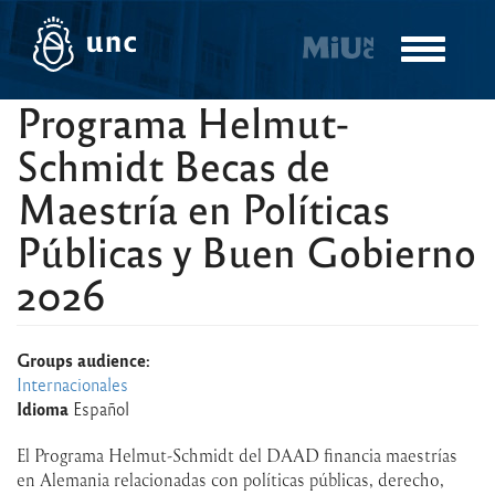
Pasar
al
Toggle
contenido
navigatio
principal
Programa Helmut-
Schmidt Becas de
Maestría en Políticas
Públicas y Buen Gobierno
2026
Groups audience:
Internacionales
Idioma
Español
El Programa Helmut-Schmidt del DAAD financia maestrías
en Alemania relacionadas con políticas públicas, derecho,