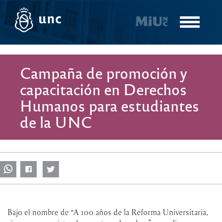
Pasar
al
Toggle
contenido
navigatio
principal
Campaña de promoción y
capacitación en Derechos
Humanos para estudiantes
de la UNC
Bajo el nombre de “A 100 años de la Reforma Universitaria,