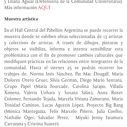
y Liliana Aguiar (Defensoría de la Comunidad Universitaria).
Más información
AQUÍ
Muestra artística
En el Hall Central del Pabellón Argentina se puede recorrer la
muestra donde se exhiben obras seleccionadas de 13 artistas
y colectivos de artistas. A través de dibujos, pinturas y
objetos se visibiliza, informa e intenta sensibilizar esta
problemática con el fin de promover cambios culturales que
modifiquen prácticas en las relaciones entre integrantes de la
comunidad. Hasta el viernes 25 se podrán recorrer los
trabajos de: Norma Inés Sánchez, Pat Mac Dougall, María
Dolores Otero Gruer, Silvia German, Diego Mario Sentana,
Grupo Papel (María Fourcade, Carolina Sarapo, Villada
Ximena, Valeria Uehara y Susana Salas), Anna Roset
Colomer, Fernando Tejada, Marcela Viviana Zamorano, María
Trinidad Caminos, Lucas Agustín López, Proyecto Big Bang
(Mónica Mantegazza, Felix Marcelo Piñero, Julia Coelho,
Nathalie Oger, Salvador Perez, Miyuki Jenny Iwamura
Carrazana y Cristina Suarez).