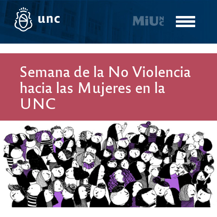
Pasar
al
Toggle
contenido
navigatio
principal
Semana de la No Violencia
hacia las Mujeres en la
UNC