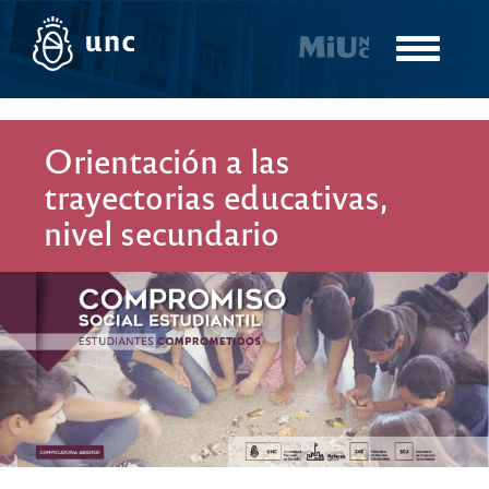
Pasar
al
Toggle
contenido
navigatio
principal
Orientación a las
trayectorias educativas,
nivel secundario