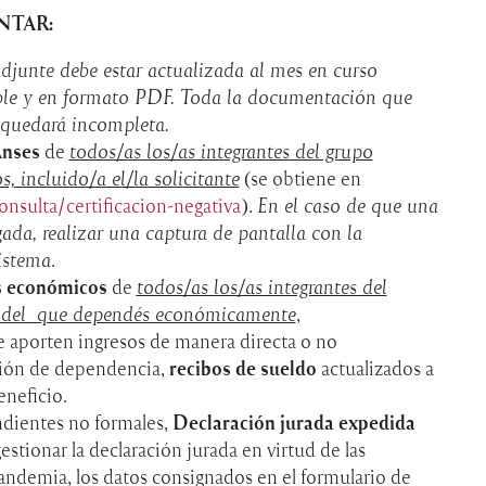
NTAR:
junte debe estar actualizada al mes en curso
ible y en formato PDF. Toda la documentación que
 quedará incompleta.
Anses
de
todos/as los/as integrantes del grupo
, incluido/a el/la solicitante
(se obtiene en
nsulta/certificacion-negativa
).
En el caso de que una
ada, realizar una captura de pantalla con la
sistema
.
s económicos
de
todos/as los/as integrantes del
ar del que dependés económicamente
,
aporten ingresos de manera directa o no
ación de dependencia,
recibos de sueldo
actualizados a
eneficio.
ndientes no formales,
Declaración jurada
expedida
estionar la declaración jurada en virtud de las
andemia, los datos consignados en el formulario de