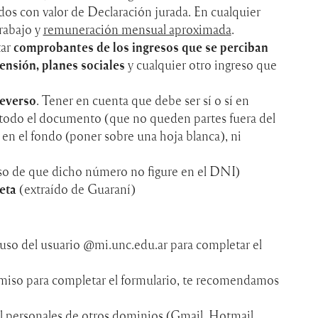
dos con valor de Declaración jurada. En cualquier
trabajo y
remuneración mensual aproximada
.
tar
comprobantes de los ingresos que se perciban
pensión, planes sociales
y cualquier otro ingreso que
reverso
. Tener en cuenta que debe ser sí o sí en
odo el documento (que no queden partes fuera del
 en el fondo (poner sobre una hoja blanca), ni
so de que dicho número no figure en el DNI)
eta
(extraído de Guaraní)
del usuario @mi.unc.edu.ar para completar el
rmiso para completar el formulario, te recomendamos
ail personales de otros dominios (Gmail, Hotmail,