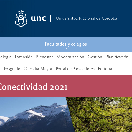
Facultades y colegios
nología
Extensión
Bienestar
Modernización
Gestión
Planificación
n
Posgrado
Oficialia Mayor
Portal de Proveedores
Editorial
Conectividad 2021