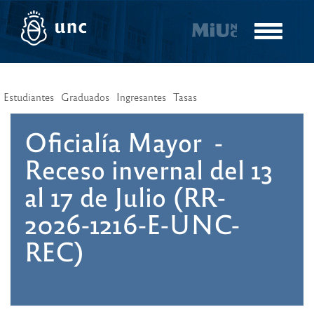
Pasar
al
Toggle
contenido
navigatio
principal
Estudiantes
Graduados
Ingresantes
Tasas
Oficialía Mayor -
Receso invernal del 13
al 17 de Julio (RR-
2026-1216-E-UNC-
REC)