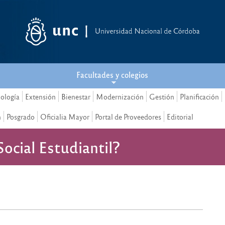
Facultades y colegios
nología
Extensión
Bienestar
Modernización
Gestión
Planificación
n
Posgrado
Oficialia Mayor
Portal de Proveedores
Editorial
cial Estudiantil?