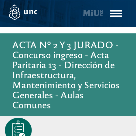
Pasar
al
Toggle
contenido
navigatio
principal
ACTA Nº 2 Y 3 JURADO -
Concurso ingreso - Acta
Paritaria 13 - Dirección de
Infraestructura,
Mantenimiento y Servicios
Generales - Aulas
Comunes