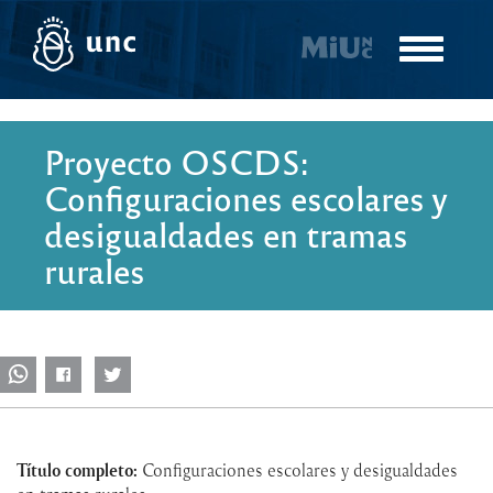
Pasar
al
Toggle
contenido
navigatio
principal
Proyecto OSCDS:
Configuraciones escolares y
desigualdades en tramas
rurales
Título completo:
Configuraciones escolares y desigualdades