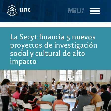
Pasar
al
Toggle
contenido
navigatio
principal
La Secyt financia 5 nuevos
proyectos de investigación
social y cultural de alto
impacto