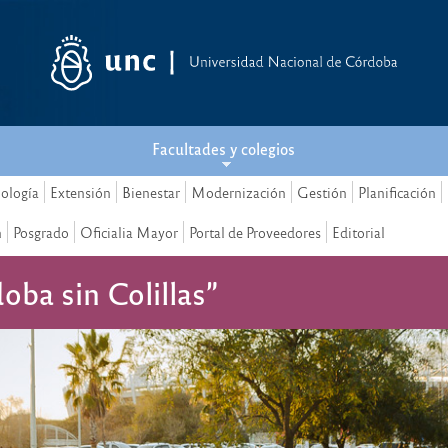
Facultades y colegios
nología
Extensión
Bienestar
Modernización
Gestión
Planificación
n
Posgrado
Oficialia Mayor
Portal de Proveedores
Editorial
ba sin Colillas”