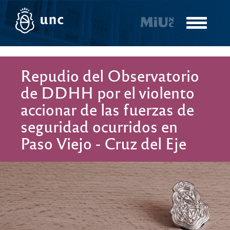
Pasar
al
Toggle
contenido
navigatio
principal
Repudio del Observatorio
de DDHH por el violento
accionar de las fuerzas de
seguridad ocurridos en
Paso Viejo - Cruz del Eje