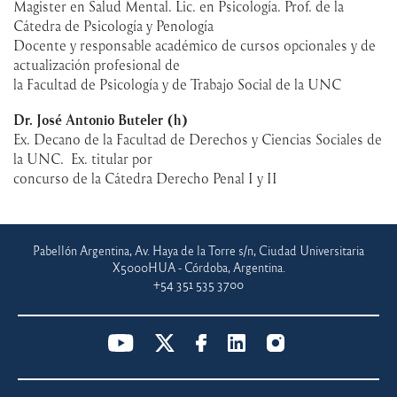
Magister en Salud Mental. Lic. en Psicología. Prof. de la
Cátedra de Psicología y Penología
Docente y responsable académico de cursos opcionales y de
actualización profesional de
la Facultad de Psicología y de Trabajo Social de la UNC
Dr. José Antonio Buteler (h)
Ex. Decano de la Facultad de Derechos y Ciencias Sociales de
la UNC. Ex. titular por
concurso de la Cátedra Derecho Penal I y II
Pabellón Argentina, Av. Haya de la Torre s/n, Ciudad Universitaria
X5000HUA - Córdoba, Argentina.
+54 351 535 3700