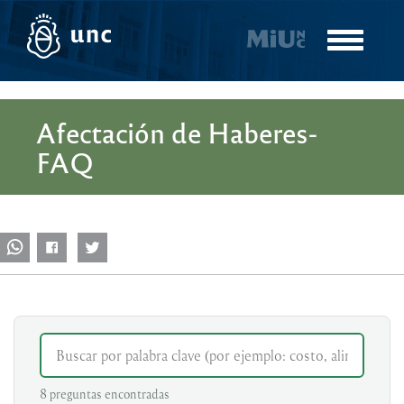
Pasar
al
Toggle
contenido
navigatio
principal
Afectación de Haberes-
FAQ
8 preguntas encontradas