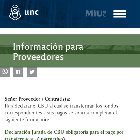
Pasar
al
Toggle
contenido
navigatio
principal
Información para
Proveedores
Señor Proveedor / Contratista:
Para declarar el CBU al cual se transferirán los fondos
correspondientes a sus pagos se solicita completar el
siguiente formulario:
Declaración Jurada de CBU obligatoria para el pago por
transferencia
(
Instructivo
)