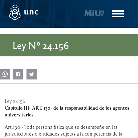
Pasar
al
Toggle
contenido
navigatio
principal
Ley Nº 24.156
Ley 24156
Capítulo III- ART. 130- de la responsabilidad de los agentes
universitarios
Art.130 - Toda persona física que se desempeñe en las
jurisdicciones o entidades sujetas a la competencia de la