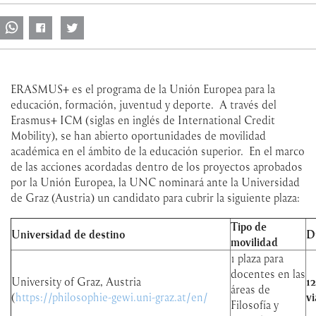
ERASMUS+ es el programa de la Unión Europea para la
educación, formación, juventud y deporte. A través del
Erasmus+ ICM (siglas en inglés de International Credit
Mobility), se han abierto oportunidades de movilidad
académica en el ámbito de la educación superior. En el marco
de las acciones acordadas dentro de los proyectos aprobados
por la Unión Europea, la UNC nominará ante la Universidad
de Graz (Austria) un candidato para cubrir la siguiente plaza:
Tipo de
Universidad de destino
D
movilidad
1 plaza para
docentes en las
University of Graz, Austria
12
áreas de
(
https://philosophie-gewi.uni-graz.at/en/
vi
Filosofía y