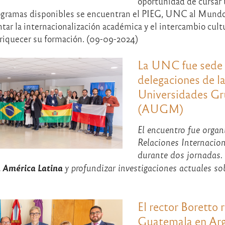
oportunidad de cursar
 programas disponibles se encuentran el PIEG, UNC al Mu
ar la internacionalización académica y el intercambio cult
nriquecer su formación. (09-09-2024)
La UNC fue sede 
delegaciones de l
Universidades G
(AUGM)
El encuentro fue organ
Relaciones Internacio
durante dos jornadas. 
n América Latina
y profundizar investigaciones actuales s
El rector Boretto 
Guatemala en Arg