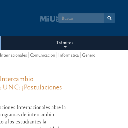
Formulario
de
búsqueda
Trámites
Internacionales
Comunicación
Informática
Género
 Intercambio
la UNC: ¡Postulaciones
aciones Internacionales abre la
programas de intercambio
o a los estudiantes la