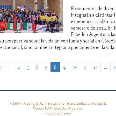
Provenientes de divers
integrarán a distintas 
experiencia académica 
semestre de 2024. En l
Pabellón Argentina, las
 perspectiva sobre la vida universitaria y social en Córdoba
estudiantil, sino también integrarla plenamente en la vida 
r
…
4
5
6
7
8
9
10
11
12
…
s
Pabellón Argentina, Av. Haya de la Torre s/n, Ciudad Universitaria
X5000HUA - Córdoba, Argentina.
+54 351 535 3700