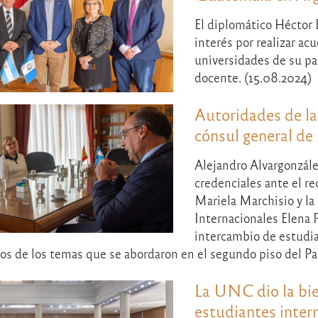
El diplomático Héctor 
interés por realizar a
universidades de su paí
docente. (15.08.2024)
Autoridades de l
cónsul general de
Alejandro Alvargonzál
credenciales ante el re
Mariela Marchisio y la
Internacionales Elena 
intercambio de estudia
nos de los temas que se abordaron en el segundo piso del Pa
La UNC dio la bie
estudiantes inter