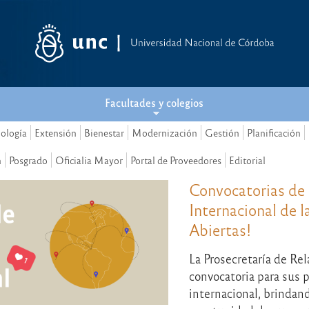
Facultades y colegios
nología
Extensión
Bienestar
Modernización
Gestión
Planificación
n
Posgrado
Oficialia Mayor
Portal de Proveedores
Editorial
Convocatorias de
Internacional de 
Abiertas!
La Prosecretaría de Rel
convocatoria para sus 
internacional, brindand