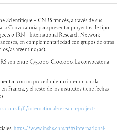
e Scientifique – CNRS francés, a través de sus
rta la Convocatoria para presentar proyectos de tipo
ojects o IRN - International Research Network
franceses, en complementariedad con grupos de otras
ios/as argentino/as).
NRS son entre €75,000-€100,000. La convocatoria
cuentan con un procedimiento interno para la
n Francia, y el resto de los institutos tiene fechas
es:
sb.cnrs.fr/fr/international-research-project-
2
iales:
https://www.inshs.cnrs.fr/fr/international-