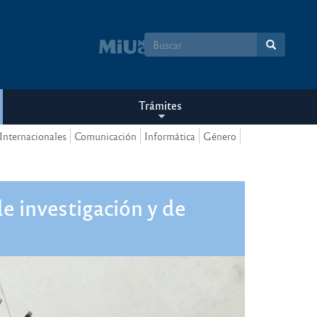
Formulario
de
búsqueda
Trámites
Internacionales
Comunicación
Informática
Género
e investigación y de