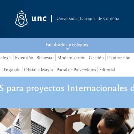
Facultades y colegios
nología
Extensión
Bienestar
Modernización
Gestión
Planificación
n
Posgrado
Oficialia Mayor
Portal de Proveedores
Editorial
para proyectos Internacionales d