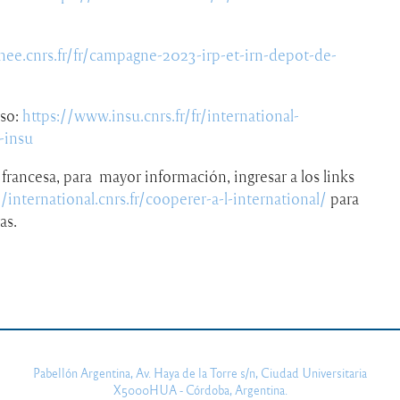
nee.cnrs.fr/fr/campagne-2023-irp-et-irn-depot-de-
rso:
https://www.insu.cnrs.fr/fr/international-
-insu
 francesa, para mayor información, ingresar a los links
//international.cnrs.fr/cooperer-a-l-international/
para
as.
Pabellón Argentina, Av. Haya de la Torre s/n, Ciudad Universitaria
X5000HUA - Córdoba, Argentina.