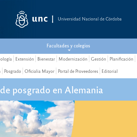
Facultades y colegios
nología
Extensión
Bienestar
Modernización
Gestión
Planificación
n
Posgrado
Oficialia Mayor
Portal de Proveedores
Editorial
 de posgrado en Alemania