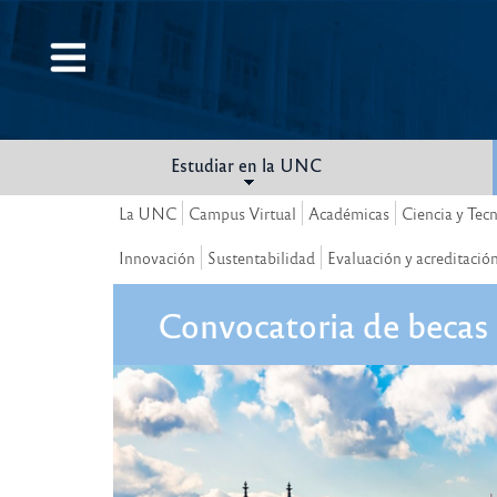
Pasar
al
contenido
principal
Estudiar en la UNC
La UNC
Campus Virtual
Académicas
Ciencia y Tec
Innovación
Sustentabilidad
Evaluación y acreditació
Convocatoria de becas