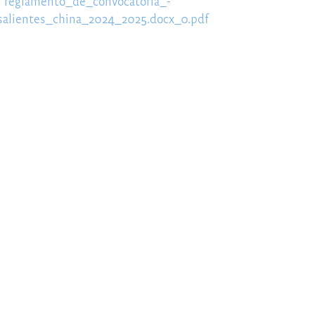
reglamento_de_convocatoria_-
salientes_china_2024_2025.docx_0.pdf