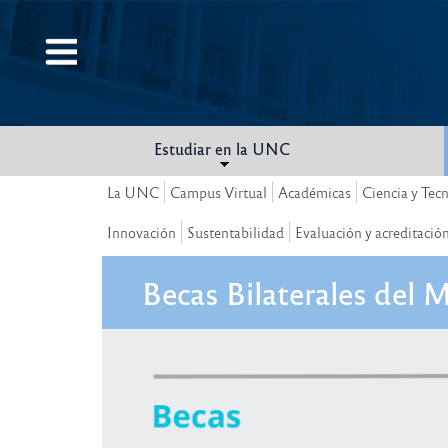
Pasar
al
contenido
principal
Estudiar en la UNC
La UNC
Campus Virtual
Académicas
Ciencia y Tec
Innovación
Sustentabilidad
Evaluación y acreditació
Becas Bilaterales del 