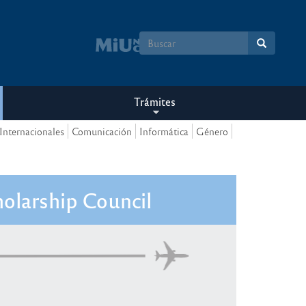
Formulario
de
búsqueda
Trámites
Internacionales
Comunicación
Informática
Género
holarship Council