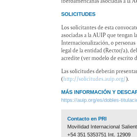
iberoamericanas asociadas a la A
SOLICITUDES
Los solicitantes de esta convocato
asociadas a la AUIP que tengan 
Internacionalización, o persona
legal de la entidad (Rector/a), de
acredite (ver modelo de escrito 
Las solicitudes deberán presentar
(
http://solicitudes.auip.org/
).
MÁS INFORMACIÓN Y DESCA
https://auip.org/es/dobles-titulac
Contacto en PRI
Movilidad Internacional Salien
+54 351 5353751 Int. 12909