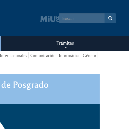
Formulario
de
búsqueda
Trámites
Internacionales
Comunicación
Informática
Género
s de Posgrado