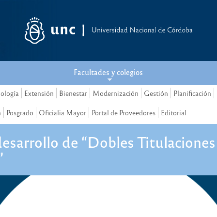
Facultades y colegios
nología
Extensión
Bienestar
Modernización
Gestión
Planificación
n
Posgrado
Oficialia Mayor
Portal de Proveedores
Editorial
esarrollo de “Dobles Titulacione
”