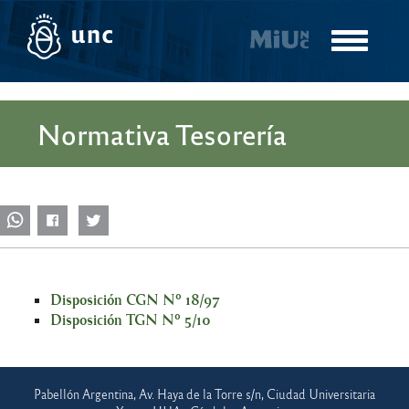
Pasar
al
Toggle
contenido
navigatio
principal
Normativa Tesorería
Disposición CGN Nº 18/97
Disposición TGN Nº 5/10
Pabellón Argentina, Av. Haya de la Torre s/n, Ciudad Universitaria